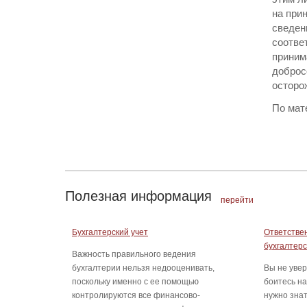
на при
сведен
соотве
приним
доброс
осторо
По мат
Полезная информация
перейти
Бухгалтерский учет
Ответстве
бухгалтерс
Важность правильного ведения
бухгалтерии нельзя недооценивать,
Вы не увер
поскольку именно с ее помощью
боитесь на
контролируются все финансово-
нужно знат