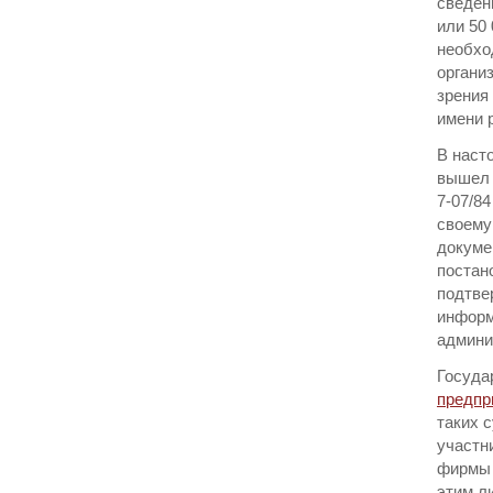
сведен
или 50
необхо
органи
зрения
имени 
В наст
вышел 
7-07/8
своему
докуме
постано
подтве
информ
админи
Госуда
предпр
таких 
участн
фирмы 
этим л