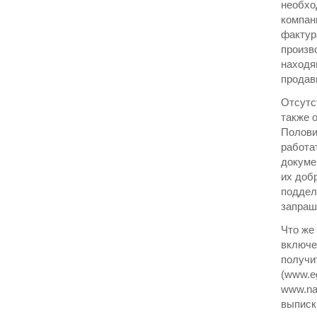
необхо
компан
фактур
произв
находя
продав
Отсутс
также 
Полови
работа
докуме
их доб
поддел
запраш
Что же
включе
получи
(www.eg
www.na
выписк