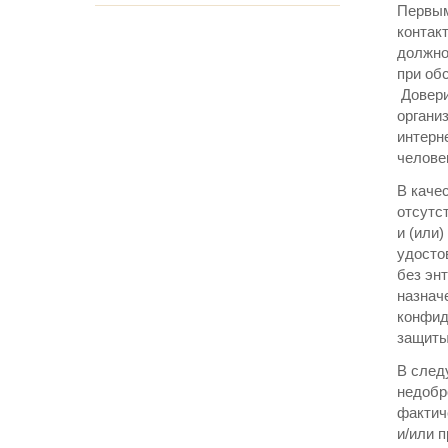
Первым
контак
должно
при об
Довери
органи
интерн
челове
В каче
отсутс
и (или)
удосто
без эн
назнач
конфид
защиты
В след
недобр
фактич
и/или 