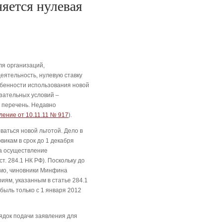
яется нулевая
ля организаций,
ятельность, нулевую ставку
обенности использования новой
язательных условий –
 перечень. Недавно
ление от 10.11.11 № 917
).
ваться новой льготой. Дело в
викам в срок до 1 декабря
а осуществление
т. 284.1 НК РФ). Поскольку до
имо, чиновники Минфина
иям, указанным в статье 284.1
быль только с 1 января 2012
ядок подачи заявления для