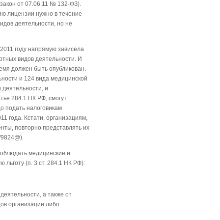
закон от 07.06.11 № 132-ФЗ).
ию лицензии нужно в течение
идов деятельности, но не
 2011 году напрямую зависела
отных видов деятельности. И
ремя должен быть опубликован.
ьности и 124 вида медицинской
 деятельности, и
ье 284.1 НК РФ, смогут
адо подать налоговикам
11 года. Кстати, организациям,
нты, повторно представлять их
/9824@).
соблюдать медицинские и
ьготу (п. 3 ст. 284.1 НК РФ):
деятельности, а также от
ов организации либо