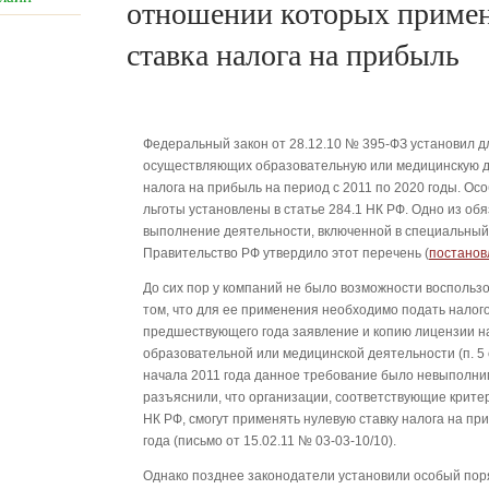
отношении которых примен
ставка налога на прибыль
Федеральный закон от 28.12.10 № 395-ФЗ установил д
осуществляющих образовательную или медицинскую де
налога на прибыль на период с 2011 по 2020 годы. Ос
льготы установлены в статье 284.1 НК РФ. Одно из об
выполнение деятельности, включенной в специальный
Правительство РФ утвердило этот перечень (
постанов
До сих пор у компаний не было возможности воспользо
том, что для ее применения необходимо подать налого
предшествующего года заявление и копию лицензии н
образовательной или медицинской деятельности (п. 5 с
начала 2011 года данное требование было невыполн
разъяснили, что организации, соответствующие критер
НК РФ, смогут применять нулевую ставку налога на при
года (письмо от 15.02.11 № 03-03-10/10).
Однако позднее законодатели установили особый пор