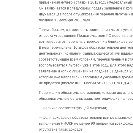
применения нулевой ставки в 2011 году (Федеральный 
Он заключается в следующем: подать заявление и коп
двух месяцев после опубликования перечня льготных в
позднее 31 декабря 2011 года.
Таким образом, возможность применения льготы уже в
от срока утверждения Правительством РФ перечня льг
вот теперь этот перечень утвержден и в ближайшее в
В нем перечислены 10 видов образовательной деятел
деятельности. Компании, занимающиеся этими видами
соответствующие всем условиям, перечисленным в стат
воспользоваться льготой уже в этом году. Для этого н
заявление и копию лицензии не позднее 31 декабря 20
которые уже направили налоговикам указанные докуме
не придется (письмо ФНС России от 21.06.11 № ЕД-4-3
Перечислим обязательные условия, которые должны 
образовательные организации, претендующие на новую л
— наличие соответствующей лицензии;
— доля доходов от образовательной или медицинской 
выполнения НИОКР не менее 90 процентов всех доход
отсутствие таких доходов;