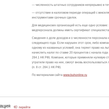
— численность штатных сотрудников непрерывно в теч
— отсутствие в налоговом периоде операций с вексе
инструментами срочных сделок.
Для медицинских организаций есть еще одно условие:
медперсонала должны иметь сертификат специалиста
Сведения о доле доходов и о численности персонала 
следующего года. Если нарушен этот срок, либо компа
одному из названных условий, она теряет право на льг
начислить налог по ставке 20 процентов с начала года и
284.1 НК РФ). Компани, которые применяли нулевую ст
утратили право на нее, смогут вновь воспользоваться 
(п. 8 ст. 284.1 НК РФ).
По материалам сайта
www.buhonline.ru
ация
перейти